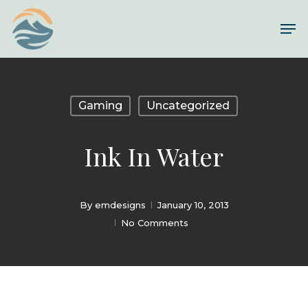
Skip
Me
to
Close
main
Menu
content
Gaming
Uncategorized
Ink In Water
By
emdesigns
January 10, 2013
No Comments